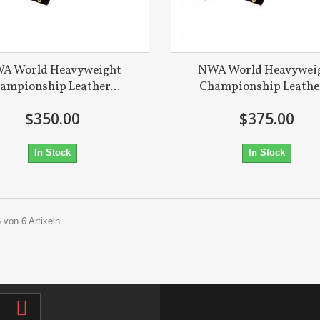
A World Heavyweight
NWA World Heavywei
ampionship Leather...
Championship Leather
$350.00
$375.00
In Stock
In Stock
6 von 6 Artikeln