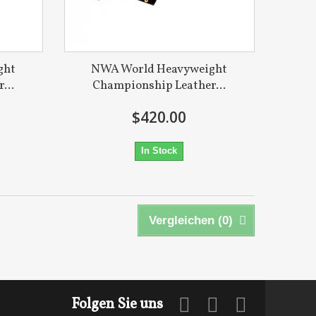
ght
NWA World Heavyweight
...
Championship Leather...
$420.00
In Stock
Vergleichen (
0
)
Folgen Sie uns