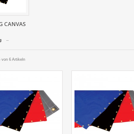
G CANVAS
g
--
6 von 6 Artikeln