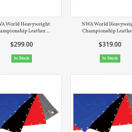
A World Heavyweight
NWA World Heavywei
ampionship Leather...
Championship Leather
$299.00
$319.00
In Stock
In Stock