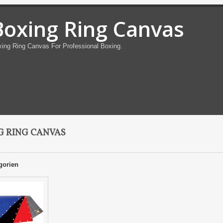
Boxing Ring Canvas
ing Ring Canvas For Professional Boxing.
G RING CANVAS
gorien