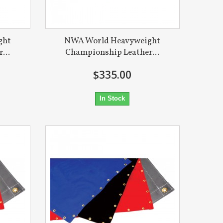
ght
NWA World Heavyweight
...
Championship Leather...
$335.00
In Stock