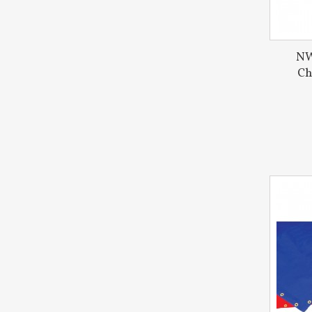
NW
Ch