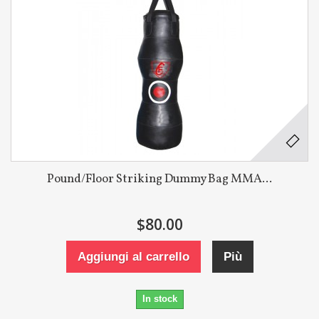
Pound/Floor Striking Dummy Bag MMA...
$80.00
Aggiungi al carrello
Più
In stock